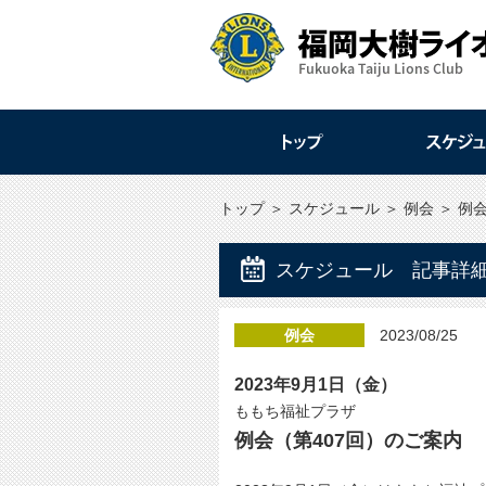
トップ
＞
スケジュール
＞
例会
＞
例会
スケジュール 記事詳
例会
2023/08/25
2023年9月1日（金）
ももち福祉プラザ
例会（第407回）のご案内