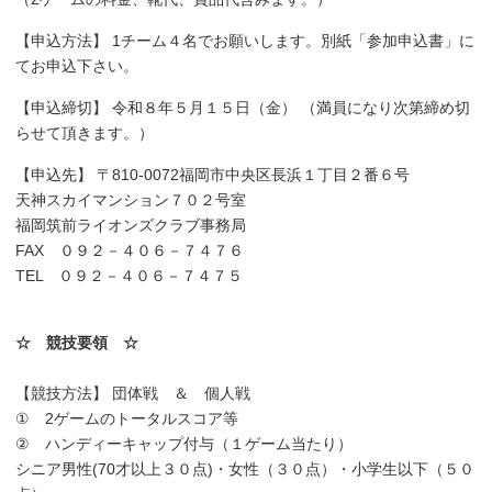
【申込方法】 1チーム４名でお願いします。別紙「参加申込書」に
てお申込下さい。
【申込締切】 令和８年５月１５日（金） （満員になり次第締め切
らせて頂きます。）
【申込先】 〒810-0072福岡市中央区長浜１丁目２番６号
天神スカイマンション７０２号室
福岡筑前ライオンズクラブ事務局
FAX ０９２－４０６－７４７６
TEL ０９２－４０６－７４７５
☆ 競技要領 ☆
【競技方法】 団体戦 ＆ 個人戦
① 2ゲームのトータルスコア等
② ハンディーキャップ付与（１ゲーム当たり）
シニア男性(70才以上３０点)・女性（３０点）・小学生以下（５０