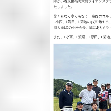
障がい者支援福岡大樹ライオンズク
たしました。
暑くもなく寒くもなく、絶好のゴル
L小西、L岩田、L菊地のお声掛けで
岡大濠LCの小松会長、誠にありがと
また、L小西、L渡辺、L原田、L菊