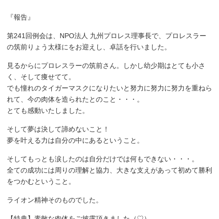
『報告』
第241回例会は、NPO法人 九州プロレス理事長で、プロレスラー
の筑前りょう太様にをお迎えし、卓話を行いました。
見るからにプロレスラーの筑前さん。しかし幼少期はとても小さ
く、そして痩せてて。
でも憧れのタイガーマスクになりたいと努力に努力に努力を重ねら
れて、今の肉体を造られたとのこと・・・。
とても感動いたしました。
そして夢は決して諦めないこと！
夢を叶える力は自分の中にあるということ。
そしてもっとも涙したのは自分だけでは何もできない・・・。
全ての成功には周りの理解と協力、大きな支えがあって初めて勝利
をつかむということ。
ライオン精神そのものでした。
【特典】素敵な肉体をご披露頂きました（♡）。