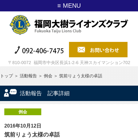
≡ MENU
〒810-0072 福岡市中央区長浜1-2-6 天神スカイマンション702
トップ
＞
活動報告
＞
例会
＞
筑前りょう太様の卓話
活動報告 記事詳細
例会
2016年10月12日
筑前りょう太様の卓話